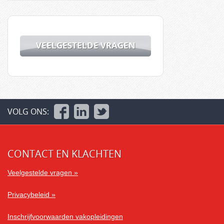
VEELGESTELDE VRAGEN
VOLG ONS:
CONTACT EN KLACHTEN
Veelgestelde vragen »
Privacybeleid »
Inschrijfvoorwaarden vakopleidingen