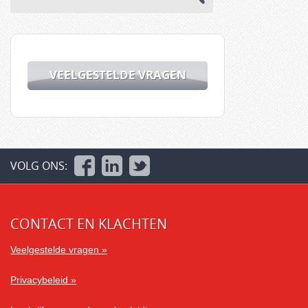
VEELGESTELDE VRAGEN
VOLG ONS:
CONTACT EN KLACHTEN
Veelgestelde vragen »
Privacybeleid »