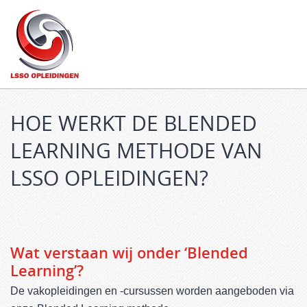
Main
SKIP
menu
TO
CONTENT
HOE WERKT DE BLENDED
LEARNING METHODE VAN
LSSO OPLEIDINGEN?
Wat verstaan wij onder ‘Blended
Learning’?
De vakopleidingen en -cursussen worden aangeboden via