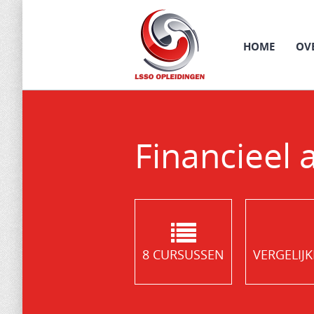
Main menu
SKIP
HOME
OV
TO
CONTENT
Financieel
8 CURSUSSEN
VERGELIJ