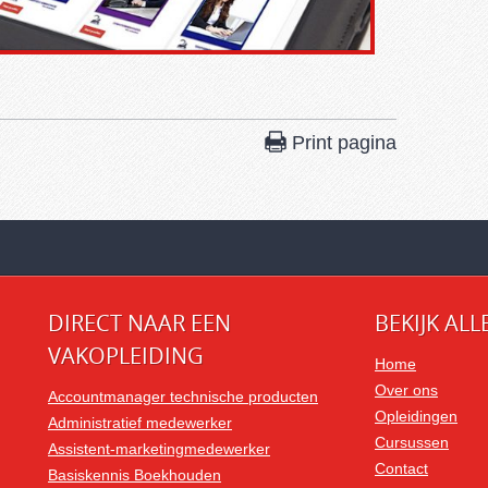
Print pagina
DIRECT NAAR EEN
BEKIJK ALL
VAKOPLEIDING
Home
Over ons
Accountmanager technische producten
Opleidingen
Administratief medewerker
Cursussen
Assistent-marketingmedewerker
Contact
Basiskennis Boekhouden