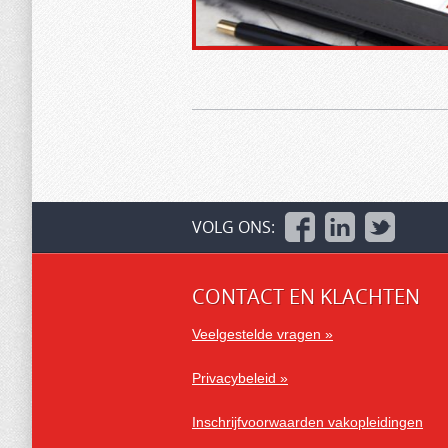
VOLG ONS:
CONTACT EN KLACHTEN
Veelgestelde vragen »
Privacybeleid »
Inschrijfvoorwaarden vakopleidingen