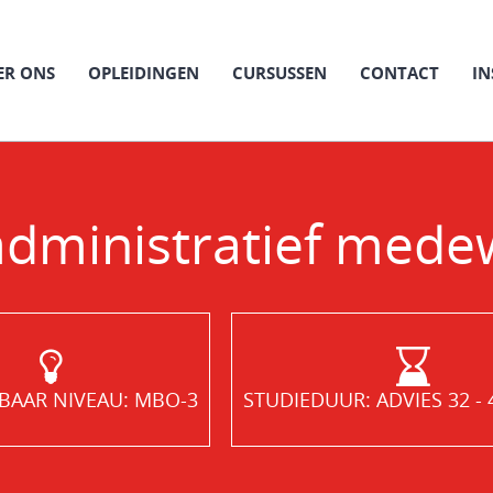
ER ONS
OPLEIDINGEN
CURSUSSEN
CONTACT
IN
 administratief mede
KBAAR NIVEAU: MBO-3
STUDIEDUUR: ADVIES 32 -