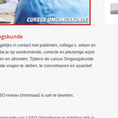
ngskunde
lijks in contact met patiënten, collega’s, artsen en
at je op voorkomende, correcte en plezierige wijze
den en afronden. Tijdens de cursus Omgangskunde
te vragen te stellen, te concretiseren en assertief
O-niveau (minimaal) is aan te bevelen.
skunde van LSSO Opleidingen te bekijken klik je