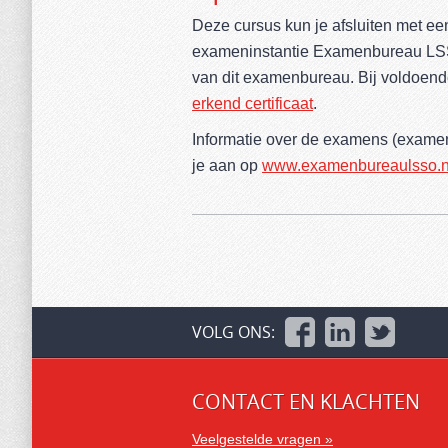
Deze cursus kun je afsluiten met e
exameninstantie Examenbureau LS
van dit examenbureau. Bij voldoende
erkend certificaat
.
Informatie over de examens (examen
je aan op
www.examenbureaulsso.n
VOLG ONS:
CONTACT EN KLACHTEN
Veelgestelde vragen »