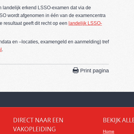
en landelijk erkend LSSO-examen dat via de
SO wordt afgenomen in één van de examencentra
 resultaat geeft dit recht op een
landelijk LSSO-
data en –locaties, examengeld en aanmelding) tref
l
.
Print pagina
DIRECT NAAR EEN
BEKIJK ALL
VAKOPLEIDING
Home