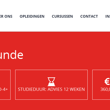
ER ONS
OPLEIDINGEN
CURSUSSEN
CONTACT
IN
unde
O-4+
STUDIEDUUR: ADVIES 12 WEKEN
360,